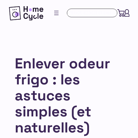
Aller
Je LOUE MON ÉLECTRO
au
contenu
Enlever odeur
frigo : les
astuces
simples (et
naturelles)