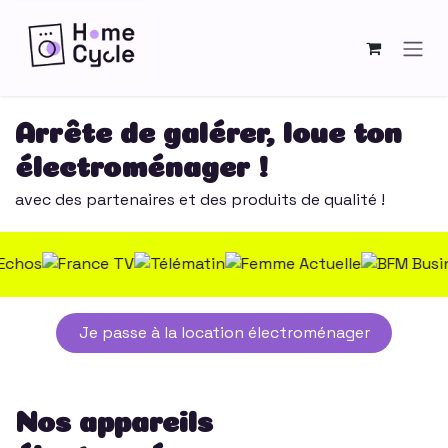
Se rendre au contenu
Arrête de galérer, loue ton
électroménager !
avec des partenaires et des produits de qualité !
Je passe à la location électroménager
Nos appareils