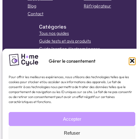
Blog
Réfrigérateur
Contact
Catégories
Tous nos guides
Guide tests et avis produits
Guide location électroménager
Guide d’achat
Gérer le consentement
Guide test et avis produits
Guide Bob Lave Vaisselle
Pour offrir les meilleures expériences, nous utilisons des technologies telles que les
Guide panne lave-linge
cookies pour stocker et/ou accéder aux informations des appareils. Le fait de
consentir à ces technologies nous permettra de traiter des données telles que le
Réseaux sociaux
comportement de navigation ou les ID uniques sur ce site. Le fait de ne pas consentir
ou de retirer son consentement peut avoir un effet négatif sur certaines
LinkedIn
WhatsApp
Instagram
Facebook
YouTube
TikTok
caractéristiques et fonctions.
Nous rejoindre
Accepter
Refuser
2026 Homecycle. Tous droits réservés