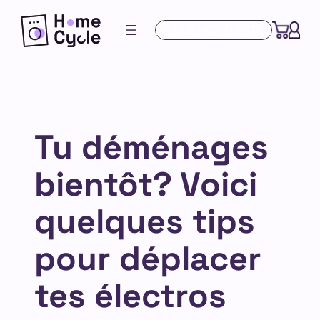
Aller
Je LOUE MON ÉLECTRO
au
contenu
Tu déménages
bientôt? Voici
quelques tips
pour déplacer
tes électros