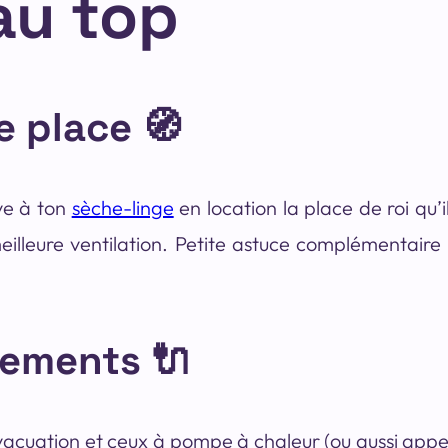
au top
re place 🧭
ve à ton
sèche-linge
en location la place de roi qu’il
eilleure ventilation. Petite astuce complémentaire
dements 🔌
vacuation et ceux à pompe à chaleur (ou aussi appe