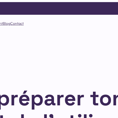
nt
Blog
Contact
réparer to