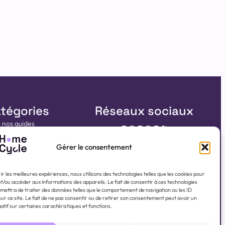
tégories
Réseaux sociaux
 nos guides
LinkedIn
WhatsApp
Instagram
Facebook
YouTube
TikTok
e tests et avis produits
Gérer le consentement
de location électroménager
Nous rejoindre
e d’achat
e test et avis produits
ir les meilleures expériences, nous utilisons des technologies telles que les cookies pour
et/ou accéder aux informations des appareils. Le fait de consentir à ces technologies
e Bob Lave Vaisselle
mettra de traiter des données telles que le comportement de navigation ou les ID
ur ce site. Le fait de ne pas consentir ou de retirer son consentement peut avoir un
e panne lave-linge
atif sur certaines caractéristiques et fonctions.