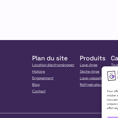
Plan du site
Produits
Ca
Location électroménager
Lave-linge
Tous
Histoire
Sèche-linge
Guid
Engagement
Lave-vaisselle
Gui
Blog
Réfrigérateur
Guid
Contact
Guid
Pour offr
stocker 
Guid
nous per
uniques s
Guid
effet nég