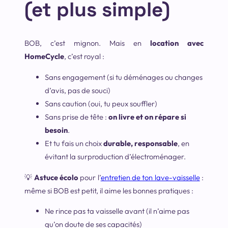
(et plus simple)
BOB, c’est mignon. Mais en
location avec
HomeCycle
, c’est royal :
Sans engagement (si tu déménages ou changes
d’avis, pas de souci)
Sans caution (oui, tu peux souffler)
Sans prise de tête :
on livre et on répare si
besoin
.
Et tu fais un choix
durable, responsable
, en
évitant la surproduction d’électroménager.
💡
Astuce écolo
pour l’
entretien de ton lave-vaisselle
:
même si BOB est petit, il aime les bonnes pratiques :
Ne rince pas ta vaisselle avant (il n’aime pas
qu’on doute de ses capacités)