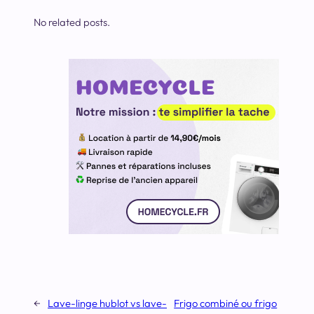
No related posts.
←
Lave-linge hublot vs lave-
Frigo combiné ou frigo