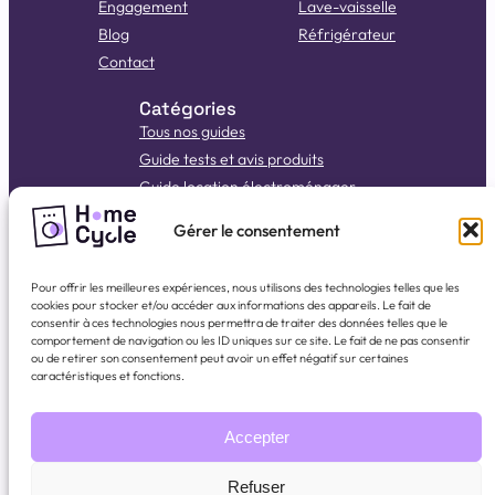
Engagement
Lave-vaisselle
Blog
Réfrigérateur
Contact
Catégories
Tous nos guides
Guide tests et avis produits
Guide location électroménager
Guide d’achat
Gérer le consentement
Guide test et avis produits
Guide Bob Lave Vaisselle
Pour offrir les meilleures expériences, nous utilisons des technologies telles que les
Guide panne lave-linge
cookies pour stocker et/ou accéder aux informations des appareils. Le fait de
consentir à ces technologies nous permettra de traiter des données telles que le
Réseaux sociaux
comportement de navigation ou les ID uniques sur ce site. Le fait de ne pas consentir
ou de retirer son consentement peut avoir un effet négatif sur certaines
LinkedIn
WhatsApp
Instagram
Facebook
YouTube
TikTok
caractéristiques et fonctions.
Nous rejoindre
Accepter
Refuser