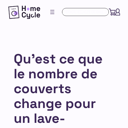
Aller
Je LOUE MON ÉLECTRO
au
contenu
Qu’est ce que
le nombre de
couverts
change pour
un lave-